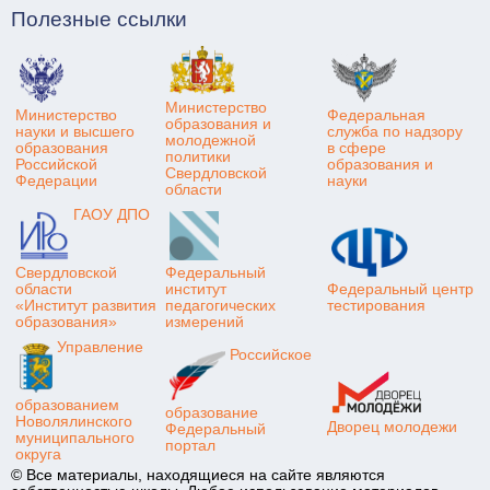
Полезные ссылки
Министерство
Министерство
Федеральная
образования и
науки и высшего
служба по надзору
молодежной
образования
в сфере
политики
Российской
образования и
Свердловской
Федерации
науки
области
ГАОУ ДПО
Свердловской
Федеральный
области
институт
Федеральный центр
«Институт развития
педагогических
тестирования
образования»
измерений
Управление
Российское
образованием
образование
Новолялинского
Дворец молодежи
Федеральный
муниципального
портал
округа
© Все материалы, находящиеся на сайте являются