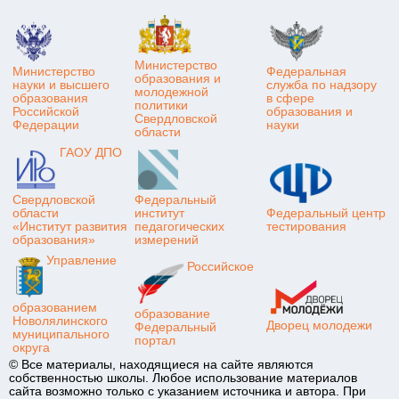
Министерство
Министерство
Федеральная
образования и
науки и высшего
служба по надзору
молодежной
образования
в сфере
политики
Российской
образования и
Свердловской
Федерации
науки
области
ГАОУ ДПО
Свердловской
Федеральный
области
институт
Федеральный центр
«Институт развития
педагогических
тестирования
образования»
измерений
Управление
Российское
образованием
образование
Новолялинского
Дворец молодежи
Федеральный
муниципального
портал
округа
© Все материалы, находящиеся на сайте являются
собственностью школы. Любое использование материалов
сайта возможно только с указанием источника и автора. При