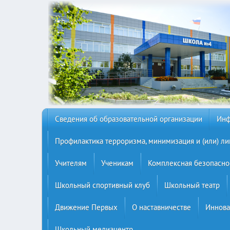
Сведения об образовательной организации
Инф
Профилактика терроризма, минимизация и (или) ли
Учителям
Ученикам
Комплексная безопасно
Школьный спортивный клуб
Школьный театр
Движение Первых
О наставничестве
Иннова
Школьный медиацентр