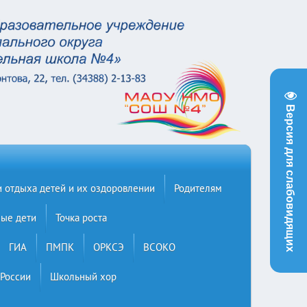
Версия для слабовидящих
и отдыха детей и их оздоровлении
Родителям
ые дети
Точка роста
ГИА
ПМПК
ОРКСЭ
ВСОКО
 России
Школьный хор