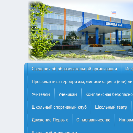
Сведения об образовательной организации
Инф
Профилактика терроризма, минимизация и (или) ли
Учителям
Ученикам
Комплексная безопасно
Школьный спортивный клуб
Школьный театр
Движение Первых
О наставничестве
Иннова
Школьный медиацентр