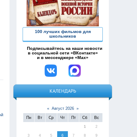
100 лучших фильмов для
школьников
Подписывайтесь на наши новости
в социальной сети «ВКонтакте»
и в мессенджере «Max»
КАЛЕНДАРЬ
«
Август 2026
»
ой
Пн
Вт
Ср
Чт
Пт
Сб
Вс
1
2
3
4
5
6
7
8
9