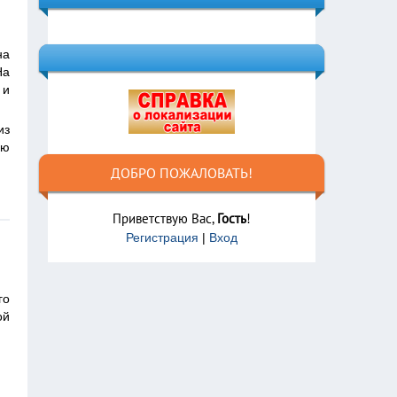
на
На
 и
из
ую
ДОБРО ПОЖАЛОВАТЬ!
Приветствую Вас
,
Гость
!
Регистрация
|
Вход
го
ой