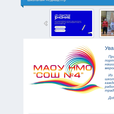
Спешим поделиться
Летний 
радостной новостью!
сказка
Ува
Пр
порт
наши
меро
Из
школ
кажд
рабо
трад
До