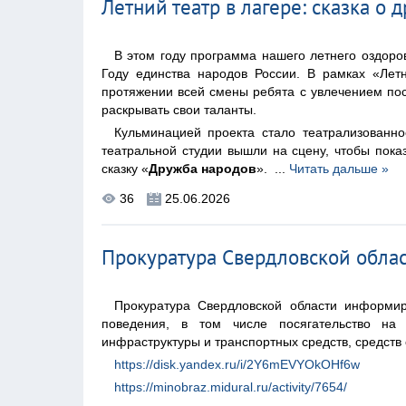
Летний театр в лагере: сказка о 
В этом году программа нашего летнего оздор
Году единства народов России. В рамках «Лет
протяжении всей смены ребята с увлечением пост
раскрывать свои таланты.
Кульминацией проекта стало театрализованн
театральной студии вышли на сцену, чтобы пока
сказку «
Дружба народов
».
...
Читать дальше »
36
25.06.2026
Прокуратура Свердловской обла
Прокуратура Свердловской области информир
поведения, в том числе посягательство на 
инфраструктуры и транспортных средств, средств 
https://disk.yandex.ru/i/2Y6mEVYOkOHf6w
https://minobraz.midural.ru/activity/7654/