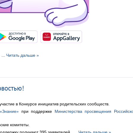
...
Читать дальше »
овостью!
участие в Конкурсе инициатив родительских сообществ.
«Знание»
при поддержке
Министерства просвещения Российск
ьские комитеты.
поддержку получают 395 заявителей.
...
Читать дальше »