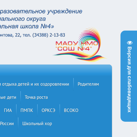
Версия для слабовидящих
и отдыха детей и их оздоровлении
Родителям
ые дети
Точка роста
ГИА
ПМПК
ОРКСЭ
ВСОКО
 России
Школьный хор