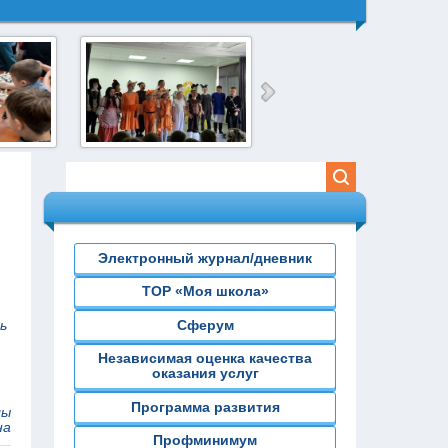
рзь – V
Театральное
Город мастеров
представление «Мир
русской народной
сказки»
Электронный журнал/дневник
ТОР «Моя школа»
Сферум
ь
Независимая оценка качества
оказания услуг
Программа развития
лы
на
Профминимум