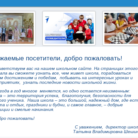
театр в лагере:
Конкурс первичных
Верхотурский фе
 о дружбе народов
отделений: результаты
жаемые посетители, добро пожаловать!
иветствуем вас на нашем школьном сайте. На страницах этого
ала вы сможете узнать все, чем живет школа, порадоваться
м достижениям и победам, побывать на интересных уроках и
приятиях, узнать последние новости школьной жизни.
 года в год многое меняется, но одно остается неизменным:
а – это территория успеха, благополучия, безопасности для
ого ученика. Наша школа – это большой, надежный дом, где ест
та и отдых, праздники и будни, и самое главное, – добрые
иции и смелые начинания.
бро пожаловать!
С уважением, директор шко
Татьяна Владимировна Шеши