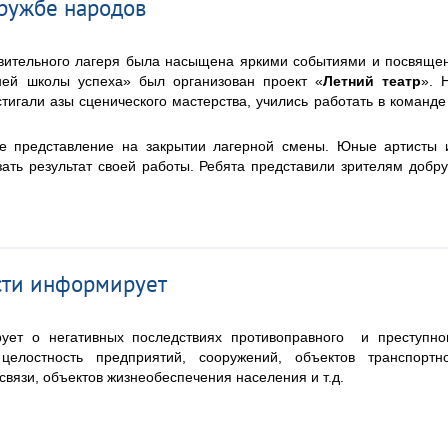
дружбе народов
овительного лагеря была насыщена яркими событиями и посвяще
ней школы успеха» был организован проект «
Летний театр
». 
игали азы сценического мастерства, учились работать в команде
ое представление на закрытии лагерной смены. Юные артисты 
зать результат своей работы. Ребята представили зрителям добр
сти информирует
ует о негативных последствиях противоправного и преступно
целостность предприятий, сооружений, объектов транспортн
связи, объектов жизнеобеспечения населения и т.д.