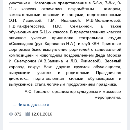
участникам. Новогодние представления в 5-6-х, 7-8-х, 9-
11-х классах отличались искромётным юмором,
зажигательными песнями и танцами, подготовленными
О.Н. Ивановой, Т.М. Ивановой, М.В.Мельниковой,
Н.В.Райфегерстер, Н.Ю. Семакиной, а также
обучающимися 5-11-х классов. В представлениях классов
активное участие принимала театральная студия
«Созвездие» (рук. Караваева Н.А.). и клуб КВН. Приятным
сюрпризом было выступление родителей с танцевальной
композицией и новогодним поздравлением Деда Мороза
И Снегурочки (А.В.Заякина и Л.В. Якимовой). Весёлый
хоровод вокруг ёлки дружно кружили обучающиеся,
выпускники, учителя и родителями. Праздничная
дискотека, подготовленная силами обучающихся и
выпускников, стала логичным продолжением праздника.
А.С. Гопалло- организатор культурных и массовых
мероприятий.
...
Читать дальше »
872
12.01.2016