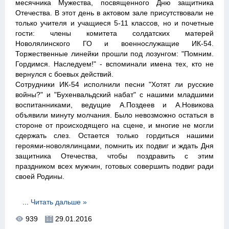
месячника Мужества, посвященного Дню защитника
Отечества. В этот день в актовом зале присутствовали не
только учителя и учащиеся 5-11 классов, но и почетные
гости: члены комитета солдатских матерей
Новолялинского ГО и военнослужащие ИК-54.
Торжественные линейки прошли под лозунгом: "Помним.
Гордимся. Наследуем!" - вспоминали имена тех, кто не
вернулся с боевых действий.
Сотрудники ИК-54 исполнили песни "Хотят ли русские
войны?" и "Бухенвальдский набат" с нашими младшими
воспитанниками, ведущие А.Поздеев и А.Новикова
объявили минуту молчания. Было невозможно остаться в
стороне от происходящего на сцене, и многие не могли
сдержать слез. Остается только гордиться нашими
героями-новолялинцами, помнить их подвиг и ждать Дня
защитника Отечества, чтобы поздравить с этим
праздником всех мужчин, готовых совершить подвиг ради
своей Родины.
...
Читать дальше »
939
29.01.2016